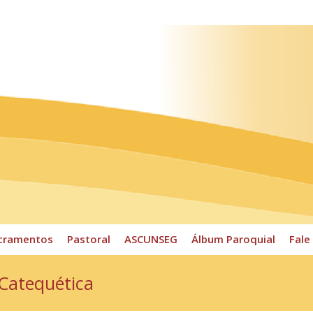
ossos Horários
Pároco
CPP
Sacramentos
Pastoral
cramentos
Pastoral
ASCUNSEG
Álbum Paroquial
Fale
 Catequética