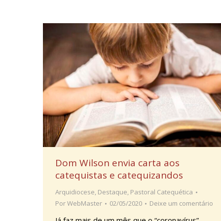
Dom Wilson envia carta aos
catequistas e catequizandos
Arquidiocese
,
Destaque
,
Pastoral Catequética
Por
WebMaster
02/05/2020
Deixe um comentário
Já faz mais de um mês que o “coronavírus”