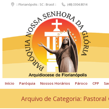
:: Florianópolis : SC : Brasil ::
(48) 3304.8014
Início
Paróquia
N
Início
Paróquia
Nossos Horários
Pároco
CPP
Sa
Arquivo de Categoria:
Pastoral