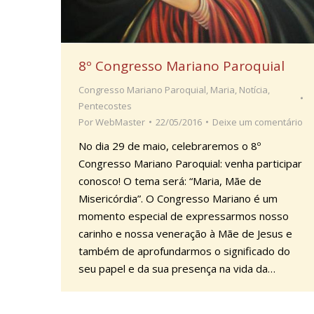
8º Congresso Mariano Paroquial
Congresso Mariano Paroquial
,
Maria
,
Notícia
,
Pentecostes
Por
WebMaster
22/05/2016
Deixe um comentário
No dia 29 de maio, celebraremos o 8º
Congresso Mariano Paroquial: venha participar
conosco! O tema será: “Maria, Mãe de
Misericórdia”. O Congresso Mariano é um
momento especial de expressarmos nosso
carinho e nossa veneração à Mãe de Jesus e
também de aprofundarmos o significado do
seu papel e da sua presença na vida da…