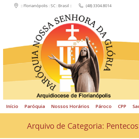
:: Florianópolis : SC : Brasil ::
(48) 3304.8014
Início
Paróquia
N
Início
Paróquia
Nossos Horários
Pároco
CPP
Sa
Arquivo de Categoria:
Pentecos