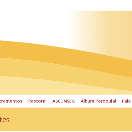
ossos Horários
Pároco
CPP
Sacramentos
Pastoral
cramentos
Pastoral
ASCUNSEG
Álbum Paroquial
Fale
tes