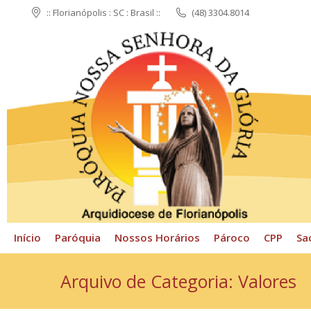
:: Florianópolis : SC : Brasil ::
(48) 3304.8014
Início
Paróquia
N
Início
Paróquia
Nossos Horários
Pároco
CPP
Sa
Arquivo de Categoria:
Valores