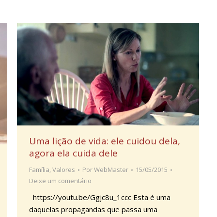
Uma lição de vida: ele cuidou dela,
agora ela cuida dele
Família
,
Valores
Por
WebMaster
15/05/2015
Deixe um comentário
https://youtu.be/Ggjc8u_1ccc Esta é uma
daquelas propagandas que passa uma