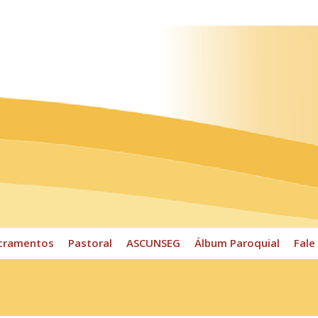
ossos Horários
Pároco
CPP
Sacramentos
Pastoral
cramentos
Pastoral
ASCUNSEG
Álbum Paroquial
Fale