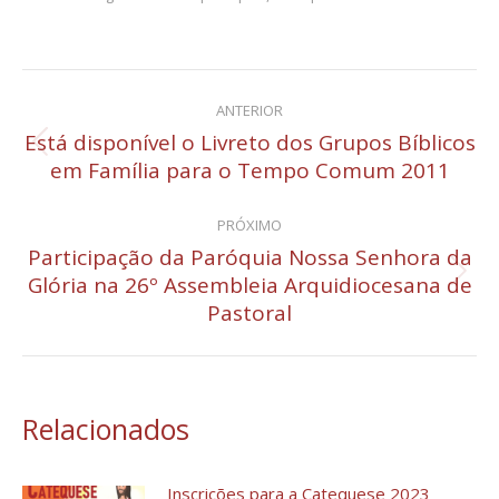
Navegação
ANTERIOR
de
Está disponível o Livreto dos Grupos Bíblicos
Post
em Família para o Tempo Comum 2011
post:
anterior:
PRÓXIMO
Participação da Paróquia Nossa Senhora da
Glória na 26º Assembleia Arquidiocesana de
Próximo
Pastoral
post:
Relacionados
Inscrições para a Catequese 2023