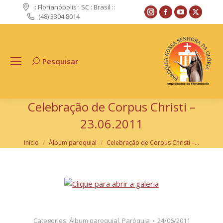
:: Florianópolis : SC : Brasil ::
Instagram
Facebook
YouTube
X
(48) 3304.8014
page
page
page
page
opens
opens
opens
opens
in
in
in
in
Pesquisar
Search:
new
new
new
new
window
window
window
windo
Celebração de Corpus Christi –
23.06.2011
Você está aqui:
Início
Álbum paroquial
Celebração de Corpus Christi –…
Categories:
Álbum paroquial
,
Paróquia
24/06/2011