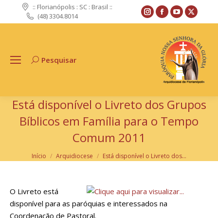
:: Florianópolis : SC : Brasil ::
Instagram
Facebook
YouTube
X
(48) 3304.8014
page
page
page
page
opens
opens
opens
opens
in
in
in
in
Pesquisar
Search:
new
new
new
new
window
window
window
windo
Está disponível o Livreto dos Grupos
Bíblicos em Família para o Tempo
Comum 2011
Você está aqui:
Início
Arquidiocese
Está disponível o Livreto dos…
O Livreto está
disponível para as paróquias e interessados na
Coordenação de Pastoral.