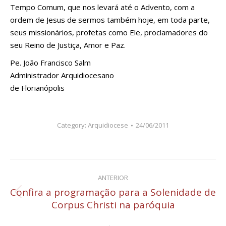
Tempo Comum, que nos levará até o Advento, com a
ordem de Jesus de sermos também hoje, em toda parte,
seus missionários, profetas como Ele, proclamadores do
seu Reino de Justiça, Amor e Paz.
Pe. João Francisco Salm
Administrador Arquidiocesano
de Florianópolis
Category:
Arquidiocese
24/06/2011
Navegação
ANTERIOR
de
Confira a programação para a Solenidade de
Post
Corpus Christi na paróquia
post:
anterior: