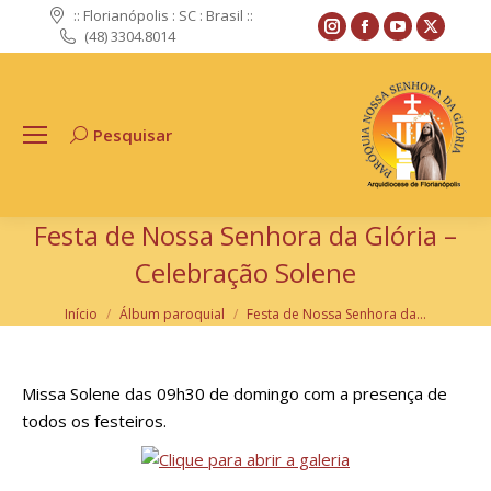
:: Florianópolis : SC : Brasil ::
Instagram
Facebook
YouTube
X
(48) 3304.8014
page
page
page
page
opens
opens
opens
opens
in
in
in
in
Pesquisar
Search:
new
new
new
new
window
window
window
windo
Festa de Nossa Senhora da Glória –
Celebração Solene
Você está aqui:
Início
Álbum paroquial
Festa de Nossa Senhora da…
Missa Solene das 09h30 de domingo com a presença de
todos os festeiros.