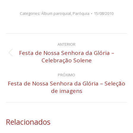
Categories:
Álbum paroquial
,
Paróquia
15/08/2010
Navegação
ANTERIOR
de
Festa de Nossa Senhora da Glória –
Post
Celebração Solene
post:
anterior:
PRÓXIMO
Festa de Nossa Senhora da Glória – Seleção
Próximo
de imagens
post:
Relacionados