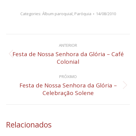
Categories:
Álbum paroquial
,
Paróquia
14/08/2010
Navegação
ANTERIOR
de
Festa de Nossa Senhora da Glória – Café
Post
Colonial
post:
anterior:
PRÓXIMO
Festa de Nossa Senhora da Glória –
Próximo
Celebração Solene
post:
Relacionados