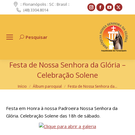
:: Florianópolis : SC : Brasil ::
Instagram
Facebook
YouTube
X
(48) 3304.8014
page
page
page
page
opens
opens
opens
opens
in
in
in
in
Pesquisar
Search:
new
new
new
new
window
window
window
windo
Festa de Nossa Senhora da Glória –
Celebração Solene
Você está aqui:
Início
Álbum paroquial
Festa de Nossa Senhora da…
Festa em Honra à nossa Padroeira Nossa Senhora da
Glória. Celebração Solene das 18h de sábado.