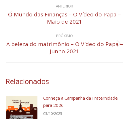
Navegação
ANTERIOR
de
O Mundo das Finanças – O Vídeo do Papa –
Post
Maio de 2021
post:
anterior:
PRÓXIMO
A beleza do matrimônio – O Vídeo do Papa –
Próximo
Junho 2021
post:
Relacionados
Conheça a Campanha da Fraternidade
para 2026
03/10/2025