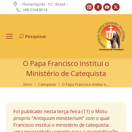
:: Florianópolis : SC : Brasil ::
Instagram
Facebook
YouTube
X
(48) 3304.8014
page
page
page
page
opens
opens
opens
opens
in
in
in
in
Pesquisar
Search:
new
new
new
new
window
window
window
windo
O Papa Francisco institui o
Ministério de Catequista
Você está aqui:
Início
Catequese
O Papa Francisco institui o…
Foi publicado nesta terça-feira (11) o Motu
proprio “Antiquum ministerium” com o qual
Francisco institui o ministério de catequista:
uma necessidade urgente para a evangelização