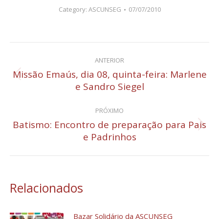
Category:
ASCUNSEG
07/07/2010
Navegação
ANTERIOR
de
Missão Emaús, dia 08, quinta-feira: Marlene
Post
e Sandro Siegel
post:
anterior:
PRÓXIMO
Batismo: Encontro de preparação para Pais
Próximo
e Padrinhos
post:
Relacionados
Bazar Solidário da ASCUNSEG