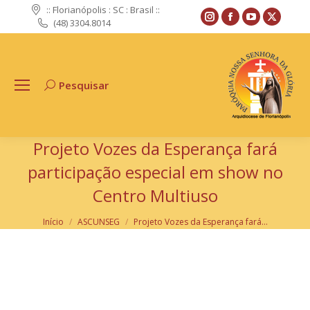
:: Florianópolis : SC : Brasil ::
Instagram
Facebook
YouTube
X
(48) 3304.8014
page
page
page
page
opens
opens
opens
opens
in
in
in
in
Pesquisar
Search:
new
new
new
new
window
window
window
windo
Projeto Vozes da Esperança fará
participação especial em show no
Centro Multiuso
Você está aqui:
Início
ASCUNSEG
Projeto Vozes da Esperança fará…