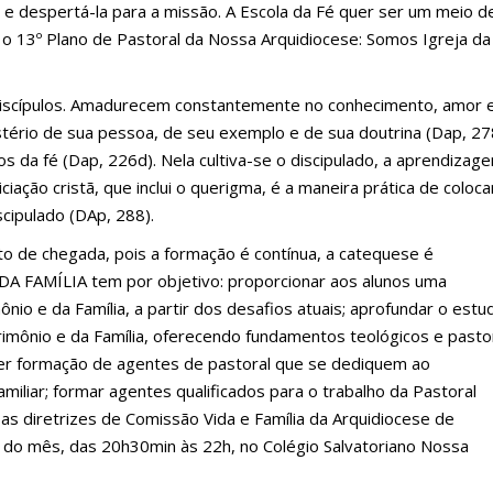
o e despertá-la para a missão. A Escola da Fé quer ser um meio d
o 13º Plano de Pastoral da Nossa Arquidiocese: Somos Igreja da
s discípulos. Amadurecem constantemente no conhecimento, amor 
ério de sua pessoa, de seu exemplo e de sua doutrina (Dap, 27
 da fé (Dap, 226d). Nela cultiva-se o discipulado, a aprendizag
iciação cristã, que inclui o querigma, é a maneira prática de coloca
scipulado (DAp, 288).
o de chegada, pois a formação é contínua, a catequese é
 FAMÍLIA tem por objetivo: proporcionar aos alunos uma
nio e da Família, a partir dos desafios atuais; aprofundar o estu
imônio e da Família, oferecendo fundamentos teológicos e pasto
over formação de agentes de pastoral que se dediquem ao
iar; formar agentes qualificados para o trabalho da Pastoral
e as diretrizes de Comissão Vida e Família da Arquidiocese de
ra do mês, das 20h30min às 22h, no Colégio Salvatoriano Nossa