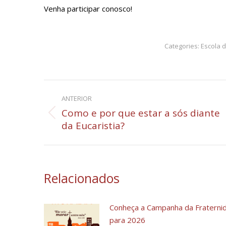
Venha participar conosco!
Categories:
Escola 
Navegação
ANTERIOR
de
Como e por que estar a sós diante
Post
da Eucaristia?
post:
anterior:
Relacionados
Conheça a Campanha da Fraterni
para 2026