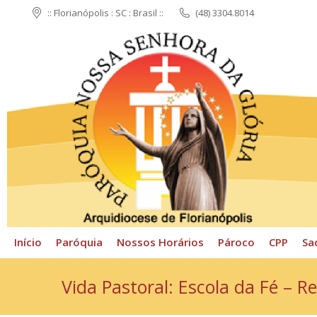
:: Florianópolis : SC : Brasil ::
(48) 3304.8014
Início
Paróquia
N
Início
Paróquia
Nossos Horários
Pároco
CPP
Sa
Vida Pastoral: Escola da Fé – 