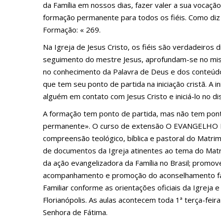
da Família em nossos dias, fazer valer a sua vocaçã
formação permanente para todos os fiéis. Como diz 
Formação: « 269.
Na Igreja de Jesus Cristo, os fiéis são verdadeiro
seguimento do mestre Jesus, aprofundam-se no mist
no conhecimento da Palavra de Deus e dos conteúdos
que tem seu ponto de partida na iniciação cristã. A in
alguém em contato com Jesus Cristo e iniciá-lo no di
A formação tem ponto de partida, mas não tem pont
permanente». O curso de extensão O EVANGELHO DA
compreensão teológico, bíblica e pastoral do Matrimô
de documentos da Igreja atinentes ao tema do Matr
da ação evangelizadora da Família no Brasil; prom
acompanhamento e promoção do aconselhamento famil
Familiar conforme as orientações oficiais da Igreja 
Florianópolis. As aulas acontecem toda 1ª terça-fei
Senhora de Fátima.