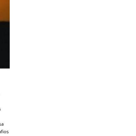
a
s
sa
afios