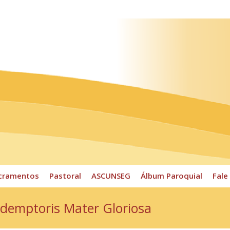
ossos Horários
Pároco
CPP
Sacramentos
Pastoral
cramentos
Pastoral
ASCUNSEG
Álbum Paroquial
Fale
Redemptoris Mater Gloriosa