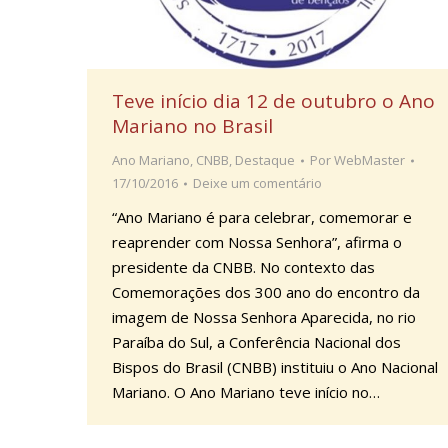
Teve início dia 12 de outubro o Ano
Mariano no Brasil
Ano Mariano
,
CNBB
,
Destaque
Por
WebMaster
17/10/2016
Deixe um comentário
“Ano Mariano é para celebrar, comemorar e
reaprender com Nossa Senhora”, afirma o
presidente da CNBB. No contexto das
Comemorações dos 300 ano do encontro da
imagem de Nossa Senhora Aparecida, no rio
Paraíba do Sul, a Conferência Nacional dos
Bispos do Brasil (CNBB) instituiu o Ano Nacional
Mariano. O Ano Mariano teve início no…