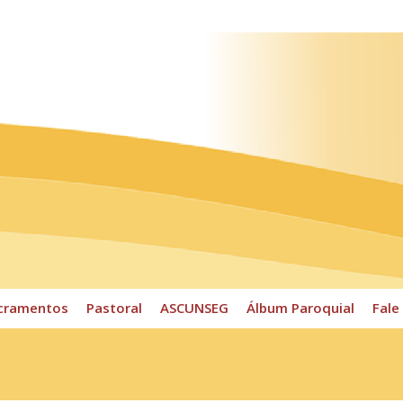
ossos Horários
Pároco
CPP
Sacramentos
Pastoral
cramentos
Pastoral
ASCUNSEG
Álbum Paroquial
Fale