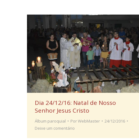
Dia 24/12/16: Natal de Nosso
Senhor Jesus Cristo
Álbum paroquial
Por
WebMaster
24/12/2016
Deixe um comentário