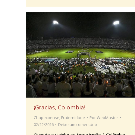
¡Gracias, Colombia!
Chapecoense
,
Fraternidade
Por
WebMaster
02/12/2016
Deixe um comentário
Quando o vizinho se torna irmão A Colômbia